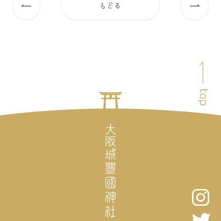
もどる
前
次
の
の
記
記
事
事
ペ
へ
へ
ー
ジ
ト
ッ
プ
へ
戻
る
大