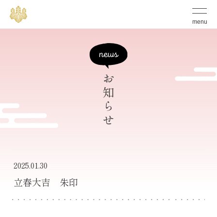
S
グ
ロ
k
menu
ー
バ
i
ル
p
メ
ニ
t
ュ
ー
お知らせ
o
の
開
c
閉
ボ
o
タ
n
ン
t
e
2025.01.30
n
立春大吉 朱印
t