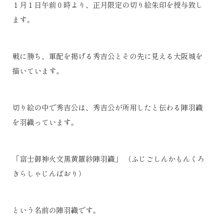
１月１日午前０時より、正月限定の切り絵朱印を授与致し
ます。
戦に勝ち、軍配を掲げる秀吉公とその先に見える大阪城を
描いています。
切り絵の中で秀吉公は、秀吉公が所用したと伝わる陣羽織
を羽織っています。
「富士御神火文黒黄羅紗陣羽織」 （ふじごしんかもんくろ
きらしゃじんばおり）
という名前の陣羽織です。