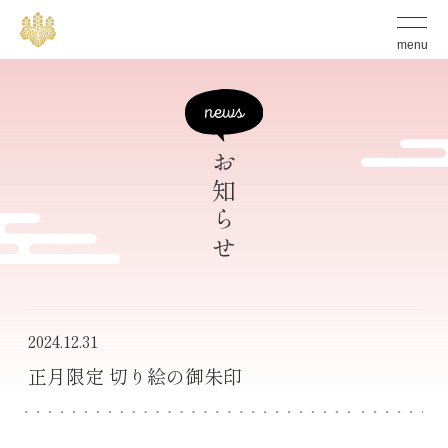
S
グ
ロ
k
menu
ー
バ
i
ル
p
メ
ニ
t
ュ
ー
お知らせ
o
の
開
c
閉
ボ
o
タ
n
ン
t
e
2024.12.31
n
正月限定 切り絵の御朱印
t