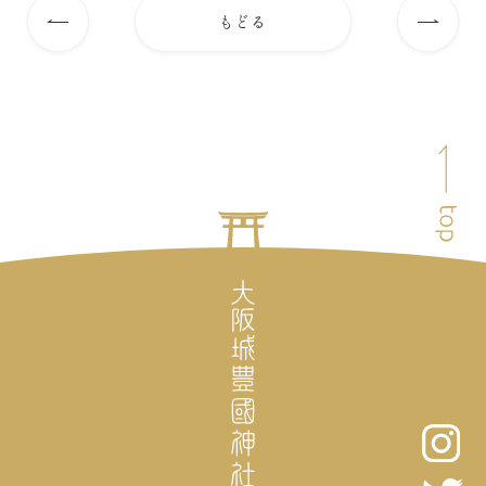
もどる
前
次
の
の
記
記
事
事
ペ
へ
へ
ー
ジ
ト
ッ
プ
へ
戻
る
大