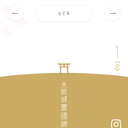
もどる
前
次
の
の
記
記
事
事
ペ
へ
へ
ー
ジ
ト
ッ
プ
へ
戻
る