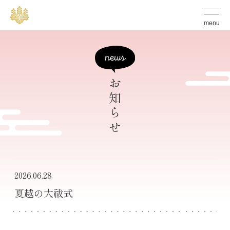
S
グ
ロ
k
menu
ー
バ
i
ル
p
メ
ニ
t
ュ
ー
お知らせ
o
の
開
c
閉
ボ
o
タ
n
ン
t
e
2026.06.28
n
夏越の大祓式
t