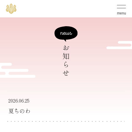
S
グ
ロ
k
menu
ー
バ
i
ル
p
メ
ニ
t
ュ
ー
お知らせ
o
の
開
c
閉
ボ
o
タ
n
ン
t
e
2026.06.25
n
夏ちのわ
t