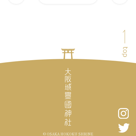
の
の
記
記
事
事
ペ
へ
へ
ー
ジ
ト
ッ
プ
へ
戻
る
大
阪
© OSAKA HOKOKU SHRINE