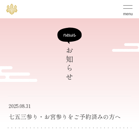
S
グ
ロ
k
menu
ー
バ
i
ル
p
メ
ニ
t
ュ
ー
お知らせ
o
の
開
c
閉
ボ
o
タ
n
ン
t
e
2025.08.31
n
七五三参り・お宮参りをご予約済みの方へ
t