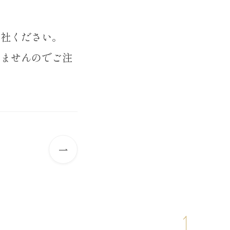
来社ください。
けませんのでご注
次
の
記
事
へ
ペ