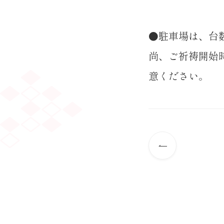
●駐車場は、台
尚、ご祈祷開始
意ください。
前
の
記
事
へ