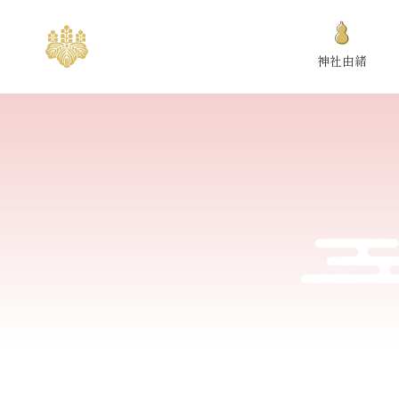
S
k
神社由緒
i
p
t
o
c
o
n
t
e
n
t