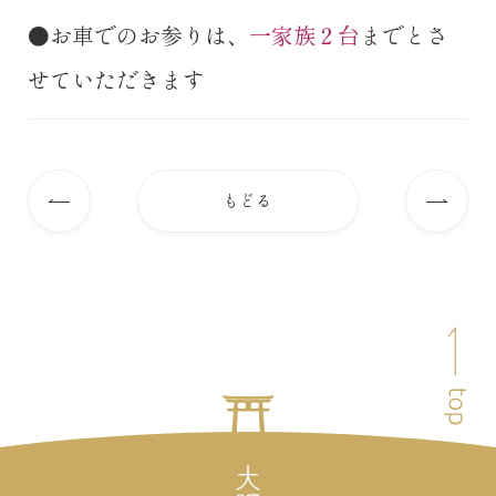
●お車でのお参りは、
一家族２台
までとさ
せていただきます
もどる
前
次
の
の
記
記
事
事
ペ
へ
へ
ー
ジ
ト
ッ