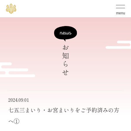
S
グ
ロ
k
menu
ー
バ
i
ル
p
メ
ニ
t
ュ
ー
お知らせ
o
の
開
c
閉
ボ
o
タ
n
ン
t
e
2024.09.01
n
七五三まいり・お宮まいりをご予約済みの方
t
へ①