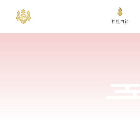
S
k
神社由緒
i
p
t
o
c
o
n
t
e
n
t